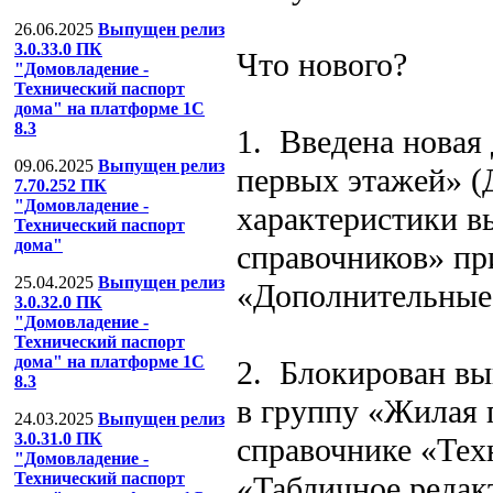
26.06.2025
Выпущен релиз
3.0.33.0 ПК
Что нового?
"Домовладение -
Технический паспорт
дома" на платформе 1С
8.3
1. Введена новая
09.06.2025
Выпущен релиз
первых этажей» (
7.70.252 ПК
"Домовладение -
характеристики в
Технический паспорт
дома"
справочников» пр
25.04.2025
Выпущен релиз
«Дополнительные
3.0.32.0 ПК
"Домовладение -
Технический паспорт
дома" на платформе 1С
2. Блокирован вы
8.3
в группу «Жилая
24.03.2025
Выпущен релиз
3.0.31.0 ПК
справочнике «Тех
"Домовладение -
Технический паспорт
«Табличное редак