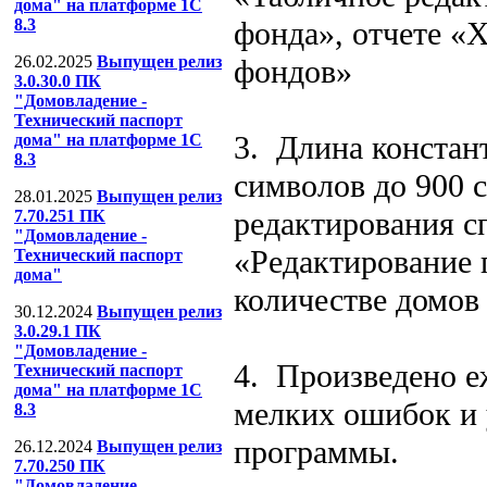
дома" на платформе 1С
фонда», отчете «
8.3
26.02.2025
Выпущен релиз
фондов»
3.0.30.0 ПК
"Домовладение -
Технический паспорт
3. Длина констан
дома" на платформе 1С
8.3
символов до 900 
28.01.2025
Выпущен релиз
редактирования с
7.70.251 ПК
"Домовладение -
«Редактирование 
Технический паспорт
дома"
количестве домов
30.12.2024
Выпущен релиз
3.0.29.1 ПК
"Домовладение -
4. Произведено е
Технический паспорт
дома" на платформе 1С
мелких ошибок и 
8.3
программы.
26.12.2024
Выпущен релиз
7.70.250 ПК
"Домовладение -