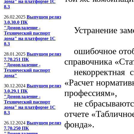
дома" на платформе 1С
8.3
26.02.2025
Выпущен релиз
3.0.30.0 ПК
Устранение зам
"Домовладение -
Технический паспорт
дома" на платформе 1С
8.3
ошибочное отобр
28.01.2025
Выпущен релиз
справочника «Стат
7.70.251 ПК
"Домовладение -
некорректная сор
Технический паспорт
дома"
«Расчет норматив
30.12.2024
Выпущен релиз
профессиям»,
3.0.29.1 ПК
"Домовладение -
не сбрасываются
Технический паспорт
дома" на платформе 1С
отчете «Таблично
8.3
фонда».
26.12.2024
Выпущен релиз
7.70.250 ПК
"Домовладение -